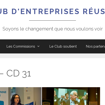
UB D'ENTREPRISES RÉUS
Soyons le changement que nous voulons voir
Les Commissions
Le Club soutient
Nos parten
– CD 31