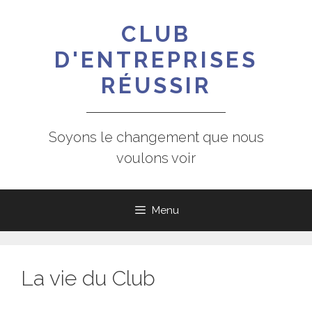
Aller
au
CLUB
contenu
D'ENTREPRISES
RÉUSSIR
Soyons le changement que nous
voulons voir
Menu
La vie du Club