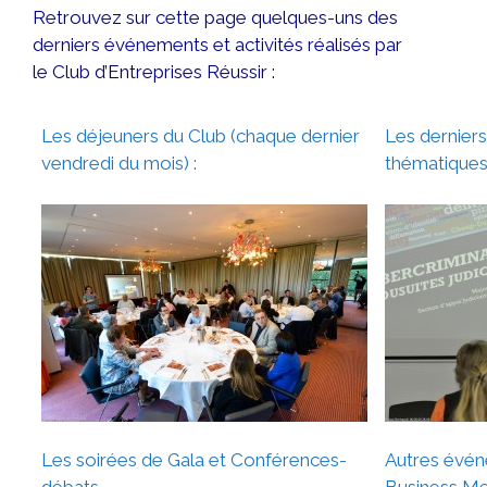
Retrouvez sur cette page quelques-uns des
derniers événements et activités réalisés par
le Club d’Entreprises Réussir :
Les déjeuners du Club (chaque dernier
Les derniers
vendredi du mois) :
thématique
Les soirées de Gala et Conférences-
Autres évé
débats
Business Mee