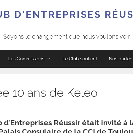
UB D'ENTREPRISES RÉUS
Soyons le changement que nous voulons voir
Les Commissions
Le Club soutient
Nos parten
ée 10 ans de Keleo
b d’Entreprises Réussir était invité à l
Palais Consulaire de la CCI de Toulo