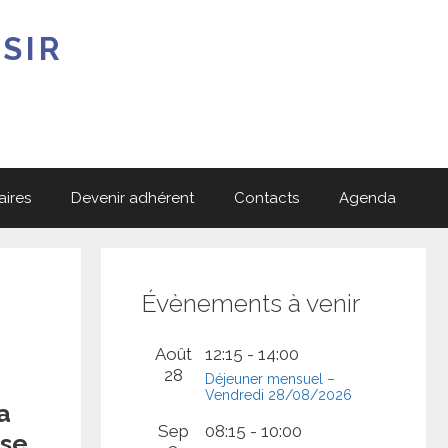
SIR
aires
Devenir adhérent
Contacts
Agenda
Évènements à venir
Août
12:15
-
14:00
28
Déjeuner mensuel –
Vendredi 28/08/2026
a
Sep
08:15
-
10:00
use