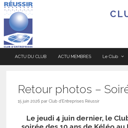
Aller
au
CL
contenu
ACTU DU CLUB
ACTU MEMBRES
Le Club
Retour photos – Soir
15 juin 2026
par
Club d'Entreprises Réussir
Le jeudi 4 juin dernier, le Clu
soirée des 10 ans de Kéléo au 