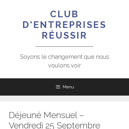
Aller
au
CLUB
contenu
D'ENTREPRISES
RÉUSSIR
Soyons le changement que nous
voulons voir
Menu
Déjeuné Mensuel –
Vendredi 25 Septembre