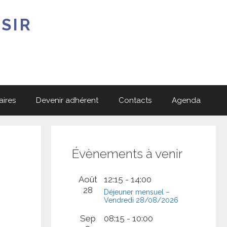
SIR
aires
Devenir adhérent
Contacts
Agenda
Évènements à venir
Août
12:15
-
14:00
28
Déjeuner mensuel –
Vendredi 28/08/2026
Sep
08:15
-
10:00