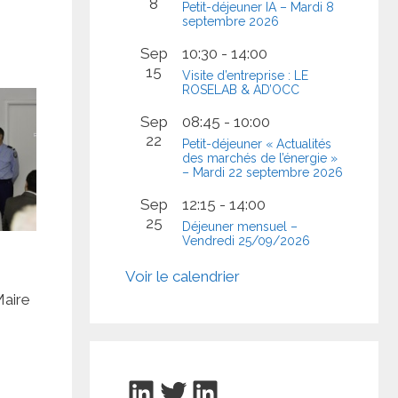
8
Petit-déjeuner IA – Mardi 8
septembre 2026
Sep
10:30
-
14:00
15
Visite d’entreprise : LE
ROSELAB & AD’OCC
Sep
08:45
-
10:00
22
Petit-déjeuner « Actualités
des marchés de l’énergie »
– Mardi 22 septembre 2026
Sep
12:15
-
14:00
25
Déjeuner mensuel –
Vendredi 25/09/2026
Voir le calendrier
Maire
LinkedIn
Twitter
LinkedIn