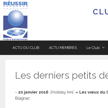
Aller
au
CL
contenu
ACTU DU CLUB
ACTU MEMBRES
Le Club
Les derniers petits 
–
20 janvier 2016
[Holiday Inn]
« Les vœux du C
Blagnac