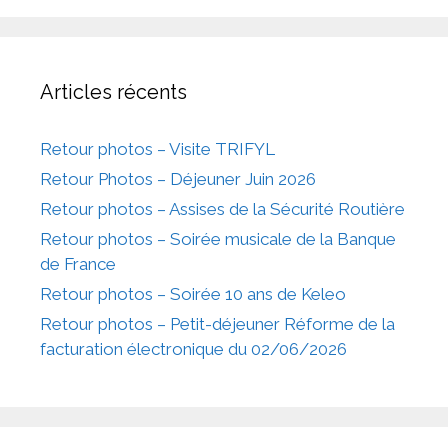
u
e
s
Articles récents
É
v
Retour photos – Visite TRIFYL
è
Retour Photos – Déjeuner Juin 2026
n
Retour photos – Assises de la Sécurité Routière
e
Retour photos – Soirée musicale de la Banque
m
de France
e
Retour photos – Soirée 10 ans de Keleo
n
Retour photos – Petit-déjeuner Réforme de la
t
facturation électronique du 02/06/2026
s