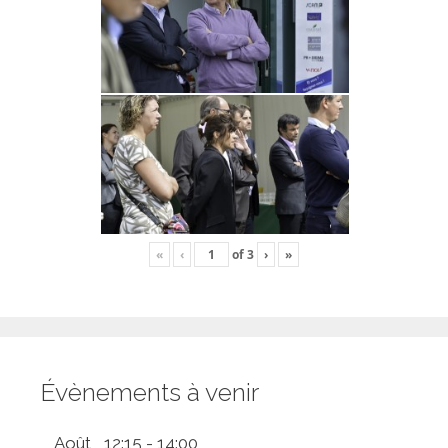
«
‹
of
3
›
»
Évènements à venir
Août
12:15
-
14:00