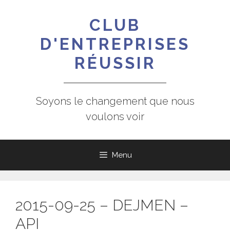
Aller
au
CLUB
contenu
D'ENTREPRISES
RÉUSSIR
Soyons le changement que nous
voulons voir
Menu
2015-09-25 – DEJMEN –
API