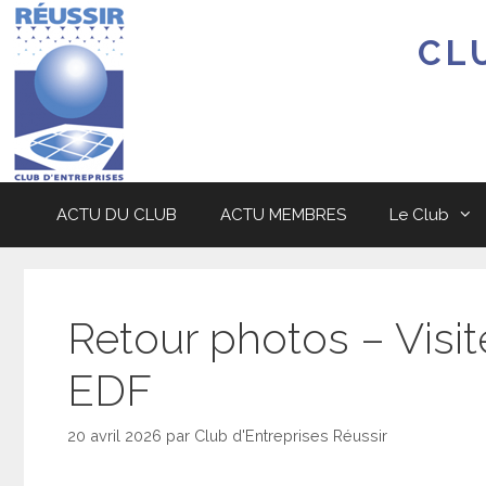
Aller
au
CL
contenu
ACTU DU CLUB
ACTU MEMBRES
Le Club
Retour photos – Visi
EDF
20 avril 2026
par
Club d'Entreprises Réussir