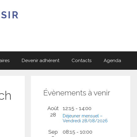
SIR
aires
Devenir adhérent
Contacts
Agenda
ech
Évènements à venir
Août
12:15
-
14:00
28
Déjeuner mensuel –
Vendredi 28/08/2026
Sep
08:15
-
10:00