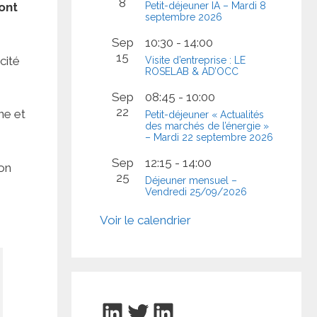
8
Petit-déjeuner IA – Mardi 8
ont
septembre 2026
Sep
10:30
-
14:00
15
cité
Visite d’entreprise : LE
ROSELAB & AD’OCC
Sep
08:45
-
10:00
22
ne et
Petit-déjeuner « Actualités
des marchés de l’énergie »
– Mardi 22 septembre 2026
Sep
12:15
-
14:00
on
25
Déjeuner mensuel –
Vendredi 25/09/2026
Voir le calendrier
LinkedIn
Twitter
LinkedIn