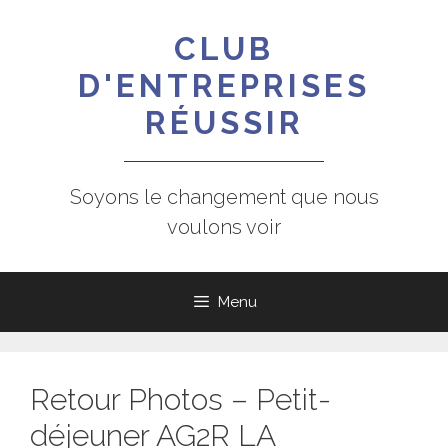
Aller
au
CLUB
contenu
D'ENTREPRISES
RÉUSSIR
Soyons le changement que nous
voulons voir
Menu
Retour Photos – Petit-
déjeuner AG2R LA