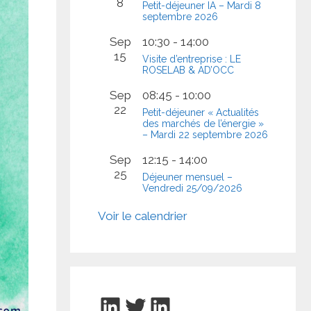
8
Petit-déjeuner IA – Mardi 8
septembre 2026
Sep
10:30
-
14:00
15
Visite d’entreprise : LE
ROSELAB & AD’OCC
Sep
08:45
-
10:00
22
Petit-déjeuner « Actualités
des marchés de l’énergie »
– Mardi 22 septembre 2026
Sep
12:15
-
14:00
25
Déjeuner mensuel –
Vendredi 25/09/2026
Voir le calendrier
LinkedIn
Twitter
LinkedIn